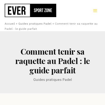
Aller
au
contenu
Accueil
»
Guides pratiques Padel
»
Comment tenir sa raquette au
Padel : le guide parfait
Comment tenir sa
raquette au Padel : le
guide parfait
Guides pratiques Padel