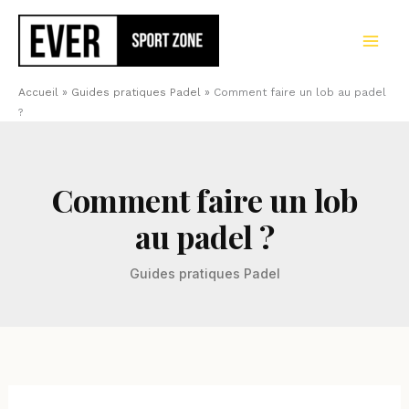
Aller
au
contenu
Accueil
»
Guides pratiques Padel
»
Comment faire un lob au padel
?
Comment faire un lob
au padel ?
Guides pratiques Padel