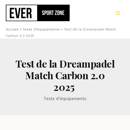
Aller
au
contenu
Accueil
»
Tests d'équipements
»
Test de la Dreampadel Match
Carbon 2.0 2025
Test de la Dreampadel
Match Carbon 2.0
2025
Tests d'équipements